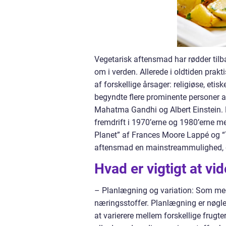
Vegetarisk aftensmad har rødder tilbag
om i verden. Allerede i oldtiden prak
af forskellige årsager: religiøse, et
begyndte flere prominente personer 
Mahatma Gandhi og Albert Einstein.
fremdrift i 1970’erne og 1980’erne 
Planet” af Frances Moore Lappé og “
aftensmad en mainstreammulighed, de
Hvad er vigtigt at v
– Planlægning og variation: Som med e
næringsstoffer. Planlægning er nøgle
at varierere mellem forskellige frugte