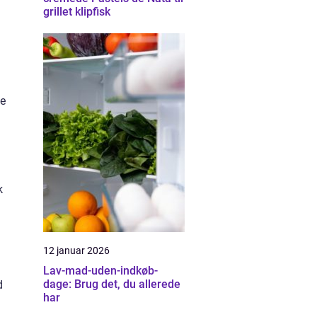
grillet klipfisk
me
k
12 januar 2026
Lav-mad-uden-indkøb-
dage: Brug det, du allerede
d
har