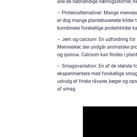
alle de nødvendige næringsstoffer, he
– Proteinalternativer: Mange mennesk
er dog mange plantebaserede kilder til
kombinere forskellige proteinkilder k
– Jern og calcium: En udfordring for 
Mennesker, der undgår animalske produ
og quinoa. Calcium kan findes i pla
– Smagsvariation: En af de største f
eksperimentere med forskellige smage,
udvalg af friske råvarer, bøger og op
af smag.