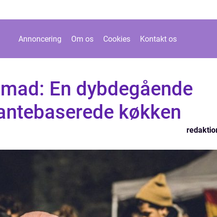
Annoncering
Om os
Cookies
Kontakt os
smad: En dybdegående
plantebaserede køkken
redaktio