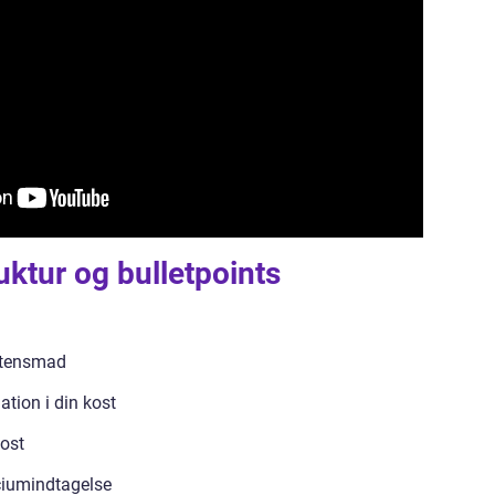
uktur og bulletpoints
aftensmad
tion i din kost
kost
lciumindtagelse