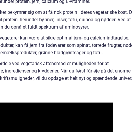
runder protein, jern, calcium og B-vitaminer.
er bekymrer sig om at få nok protein i deres vegetariske kost. D
 protein, herunder bønner, linser, tofu, quinoa og nødder. Ved at
an du opnå et fuldt spektrum af aminosyrer.
vegetarer kan være at sikre optimal jern- og calciumindtagelse.
kter, kan få jern fra fødevarer som spinat, tørrede frugter, nød
ntemælksprodukter, grønne bladgrøntsager og tofu.
ordele ved vegetarisk aftensmad er muligheden for at
 ingredienser og krydderier. Når du først får øje på det enorme
skriftsmuligheder, vil du opdage et helt nyt og spændende univer