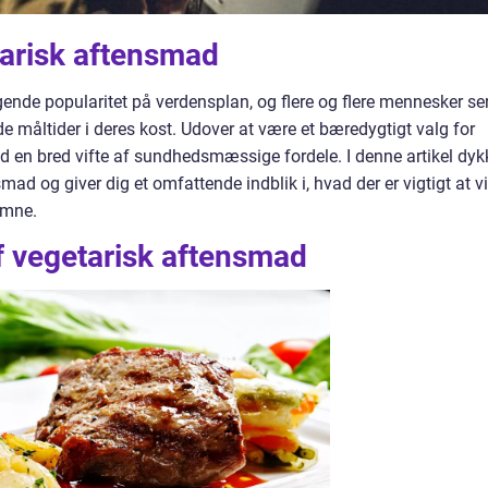
etarisk aftensmad
ende popularitet på verdensplan, og flere og flere mennesker se
e måltider i deres kost. Udover at være et bæredygtigt valg for
d en bred vifte af sundhedsmæssige fordele. I denne artikel dyk
mad og giver dig et omfattende indblik i, hvad der er vigtigt at v
 emne.
af vegetarisk aftensmad