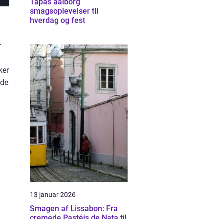
Tapas aalborg
smagsoplevelser til
hverdag og fest
r
ker
ide
13 januar 2026
Smagen af Lissabon: Fra
cremede Pastéis de Nata til