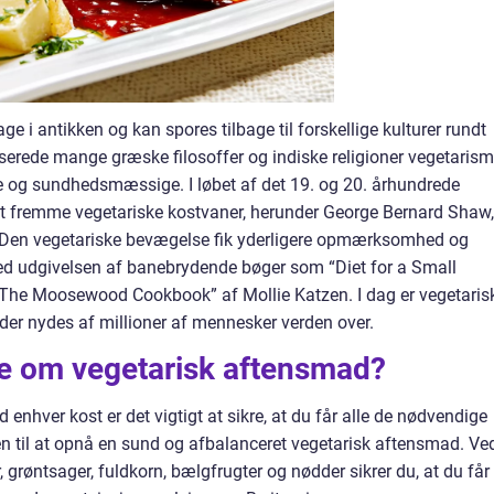
e i antikken og kan spores tilbage til forskellige kulturer rundt
tiserede mange græske filosoffer og indiske religioner vegetaris
iske og sundhedsmæssige. I løbet af det 19. og 20. århundrede
at fremme vegetariske kostvaner, herunder George Bernard Shaw,
 Den vegetariske bevægelse fik yderligere opmærksomhed og
med udgivelsen af banebrydende bøger som “Diet for a Small
The Moosewood Cookbook” af Mollie Katzen. I dag er vegetaris
r nydes af millioner af mennesker verden over.
ide om vegetarisk aftensmad?
nhver kost er det vigtigt at sikre, at du får alle de nødvendige
n til at opnå en sund og afbalanceret vegetarisk aftensmad. Ve
r, grøntsager, fuldkorn, bælgfrugter og nødder sikrer du, at du får