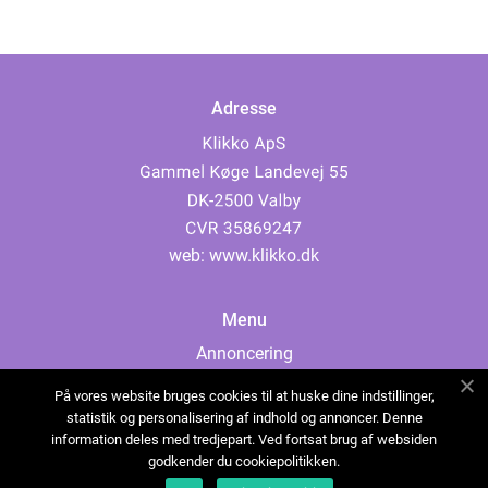
Adresse
web:
www.klikko.dk
Menu
Annoncering
Om os
På vores website bruges cookies til at huske dine indstillinger,
Cookies
statistik og personalisering af indhold og annoncer. Denne
information deles med tredjepart. Ved fortsat brug af websiden
Kontakt os
godkender du cookiepolitikken.
Sitemap