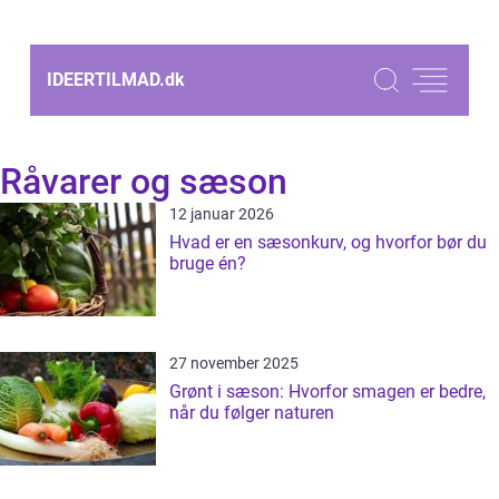
IDEERTILMAD.
dk
Råvarer og sæson
12 januar 2026
Hvad er en sæsonkurv, og hvorfor bør du
bruge én?
27 november 2025
Grønt i sæson: Hvorfor smagen er bedre,
når du følger naturen