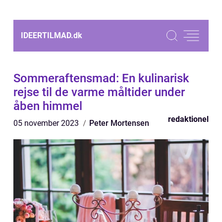
IDEERTILMAD.
dk
Sommeraftensmad: En kulinarisk
rejse til de varme måltider under
åben himmel
redaktionel
05 november 2023
Peter Mortensen