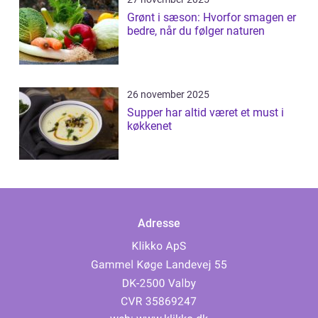
Grønt i sæson: Hvorfor smagen er
bedre, når du følger naturen
26 november 2025
Supper har altid været et must i
køkkenet
Adresse