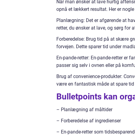
Når man ønsker at lave hurtig aftensm
opnå et lækkert resultat. Her er nogle 
Planlægning: Det er afgørende at hav
retter, du ønsker at lave, og sørg for 
Forberedelse: Brug tid på at skære gr
forvejen. Dette sparer tid under mad
En-pande-retter: En-pande-retter er f
passer sig selv i ovnen eller på komfu
Brug af convenience-produkter: Conv
være en fantastisk måde at spare tid 
Bulletpoints kan org
– Planlægning af måltider
– Forberedelse af ingredienser
– En-pande-retter som tidsbesparend