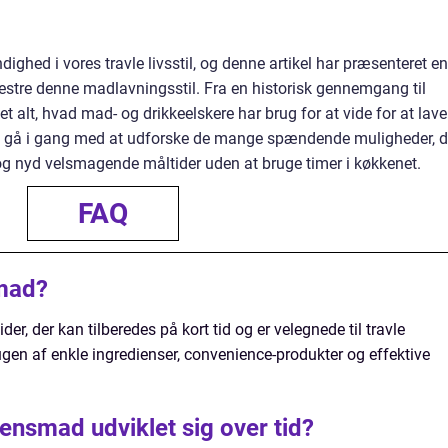
ighed i vores travle livsstil, og denne artikel har præsenteret en
estre denne madlavningsstil. Fra en historisk gennemgang til
et alt, hvad mad- og drikkeelskere har brug for at vide for at lave
 Så gå i gang med at udforske de mange spændende muligheder, d
 og nyd velsmagende måltider uden at bruge timer i køkkenet.
FAQ
smad?
er, der kan tilberedes på kort tid og er velegnede til travle
gen af enkle ingredienser, convenience-produkter og effektive
ensmad udviklet sig over tid?