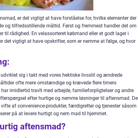
smad, er det vigtigt at have forståelse for, hvilke elementer der 
 og tilfredsstillende måltid. Først og fremmest handler det om 
r til rådighed. En velassorteret købmand eller et godt lager i
r det vigtigt at have opskrifter, som er nemme at følge, og hvor
ng:
dviklet sig i takt med vores hektiske livsstil og ændrede
måltider ofte mere omstændige og krævede flere timers
r imidlertid travlt med arbejde, familieforpligtelser og andre
et efterspørgsel efter hurtige og nemme løsninger til aftensmad. De
d vifte af convenience-produkter, færdigretter og tjenester såsom
serer på at levere hurtigt og nem mad til hjemmet.
urtig aftensmad?