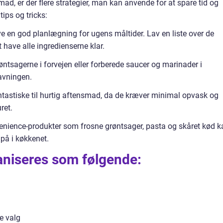
ad, er der flere strategier, man kan anvende for at spare tid og
tips og tricks:
e en god planlægning for ugens måltider. Lav en liste over de
at have alle ingredienserne klar.
øntsagerne i forvejen eller forberede saucer og marinader i
lavningen.
antastiske til hurtig aftensmad, da de kræver minimal opvask og
ret.
enience-produkter som frosne grøntsager, pasta og skåret kød k
på i køkkenet.
aniseres som følgende:
e valg