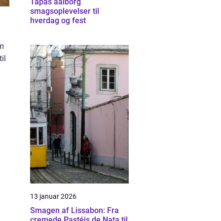
Tapas aalborg
smagsoplevelser til
hverdag og fest
em
il
13 januar 2026
Smagen af Lissabon: Fra
cremede Pastéis de Nata til