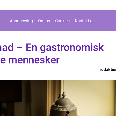
Annoncering
Om os
Cookies
Kontakt os
mad – En gastronomisk
avle mennesker
redaktio