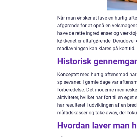
Når man ønsker at lave en hurtig aften
afgørende for at opnå en velsmagende
have de rette ingredienser og værktøje
køkkenet er altafgørende. Derudover e
madlavningen kan klares på kort tid.
Historisk gennemga
Konceptet med hurtig aftensmad har u
spisevaner. I gamle dage var aftens
forberedelse. Det moderne menneske ha
aktiviteter, hvilket har ført til en øg
har resulteret i udviklingen af en bre
måltidskasser og take-away, der foku
Hvordan laver man h