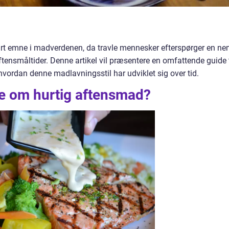
ært emne i madverdenen, da travle mennesker efterspørger en n
ftensmåltider. Denne artikel vil præsentere en omfattende guide t
 hvordan denne madlavningsstil har udviklet sig over tid.
ide om hurtig aftensmad?