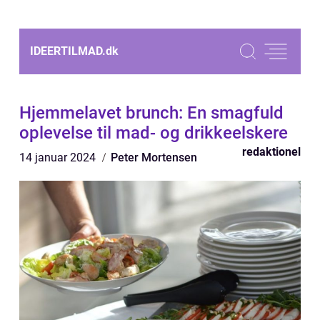
IDEERTILMAD.
dk
Hjemmelavet brunch: En smagfuld
oplevelse til mad- og drikkeelskere
redaktionel
14 januar 2024
Peter Mortensen