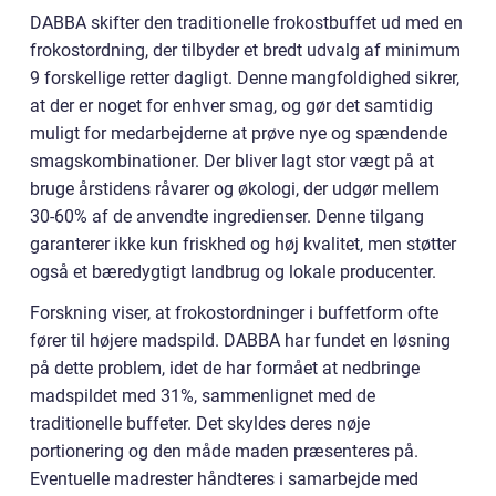
DABBA skifter den traditionelle frokostbuffet ud med en
frokostordning, der tilbyder et bredt udvalg af minimum
9 forskellige retter dagligt. Denne mangfoldighed sikrer,
at der er noget for enhver smag, og gør det samtidig
muligt for medarbejderne at prøve nye og spændende
smagskombinationer. Der bliver lagt stor vægt på at
bruge årstidens råvarer og økologi, der udgør mellem
30-60% af de anvendte ingredienser. Denne tilgang
garanterer ikke kun friskhed og høj kvalitet, men støtter
også et bæredygtigt landbrug og lokale producenter.
Forskning viser, at frokostordninger i buffetform ofte
fører til højere madspild. DABBA har fundet en løsning
på dette problem, idet de har formået at nedbringe
madspildet med 31%, sammenlignet med de
traditionelle buffeter. Det skyldes deres nøje
portionering og den måde maden præsenteres på.
Eventuelle madrester håndteres i samarbejde med