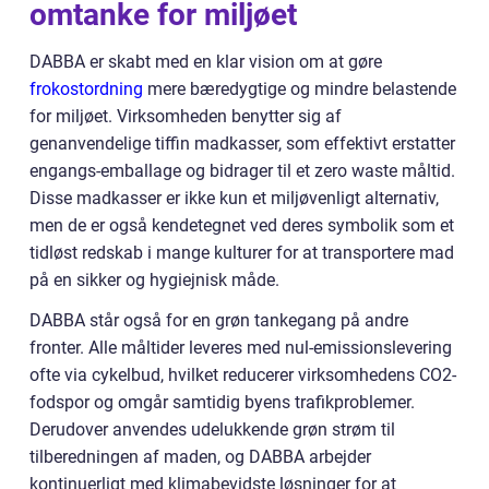
omtanke for miljøet
DABBA er skabt med en klar vision om at gøre
frokostordning
mere bæredygtige og mindre belastende
for miljøet. Virksomheden benytter sig af
genanvendelige tiffin madkasser, som effektivt erstatter
engangs-emballage og bidrager til et zero waste måltid.
Disse madkasser er ikke kun et miljøvenligt alternativ,
men de er også kendetegnet ved deres symbolik som et
tidløst redskab i mange kulturer for at transportere mad
på en sikker og hygiejnisk måde.
DABBA står også for en grøn tankegang på andre
fronter. Alle måltider leveres med nul-emissionslevering
ofte via cykelbud, hvilket reducerer virksomhedens CO2-
fodspor og omgår samtidig byens trafikproblemer.
Derudover anvendes udelukkende grøn strøm til
tilberedningen af maden, og DABBA arbejder
kontinuerligt med klimabevidste løsninger for at