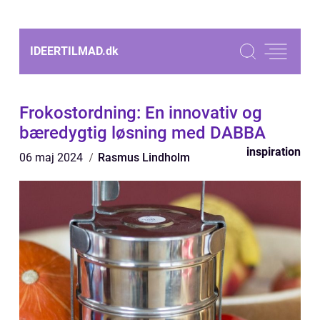
IDEERTILMAD.
dk
Frokostordning: En innovativ og
bæredygtig løsning med DABBA
inspiration
06 maj 2024
Rasmus Lindholm