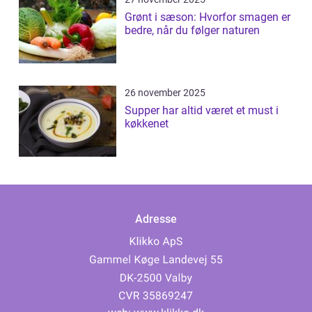
Grønt i sæson: Hvorfor smagen er
bedre, når du følger naturen
26 november 2025
Supper har altid været et must i
køkkenet
Adresse