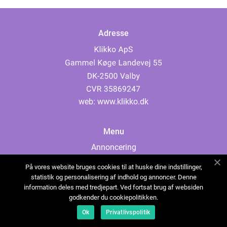
Adresse
web:
www.klikko.dk
Menu
Annoncering
Om os
På vores website bruges cookies til at huske dine indstillinger,
Cookies
statistik og personalisering af indhold og annoncer. Denne
information deles med tredjepart. Ved fortsat brug af websiden
Kontakt os
godkender du cookiepolitikken.
Sitemap
Ok
Privatlivspolitik