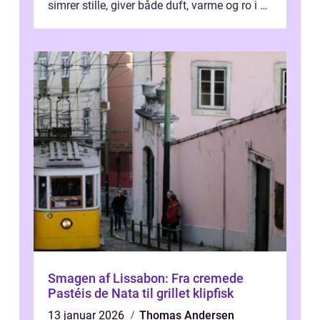
simrer stille, giver både duft, varme og ro i en
travl ...
Smagen af Lissabon: Fra cremede
Pastéis de Nata til grillet klipfisk
13 januar 2026
Thomas Andersen