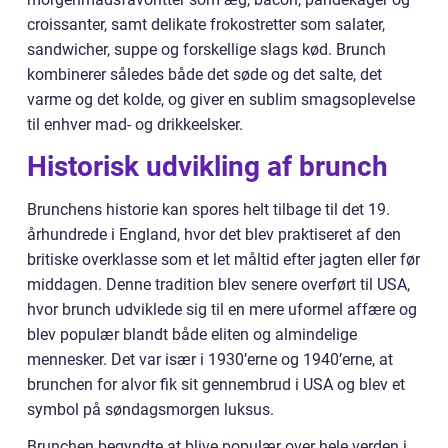
croissanter, samt delikate frokostretter som salater,
sandwicher, suppe og forskellige slags kød. Brunch
kombinerer således både det søde og det salte, det
varme og det kolde, og giver en sublim smagsoplevelse
til enhver mad- og drikkeelsker.
Historisk udvikling af brunch
Brunchens historie kan spores helt tilbage til det 19.
århundrede i England, hvor det blev praktiseret af den
britiske overklasse som et let måltid efter jagten eller før
middagen. Denne tradition blev senere overført til USA,
hvor brunch udviklede sig til en mere uformel affære og
blev populær blandt både eliten og almindelige
mennesker. Det var især i 1930’erne og 1940’erne, at
brunchen for alvor fik sit gennembrud i USA og blev et
symbol på søndagsmorgen luksus.
Brunchen begyndte at blive populær over hele verden i