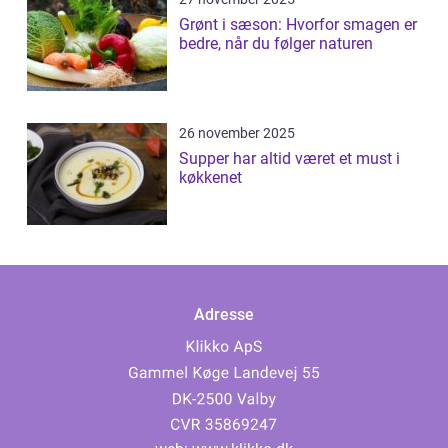
Grønt i sæson: Hvorfor smagen er
bedre, når du følger naturen
26 november 2025
Supper har altid været et must i
køkkenet
Adresse