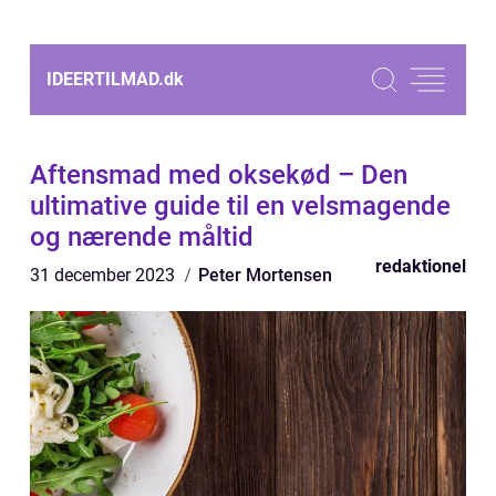
IDEERTILMAD.
dk
Aftensmad med oksekød – Den
ultimative guide til en velsmagende
og nærende måltid
redaktionel
31 december 2023
Peter Mortensen